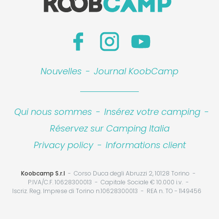
Nouvelles
-
Journal KoobCamp
Qui nous sommes
-
Insérez votre camping
-
Réservez sur Camping Italia
Privacy policy
-
Informations client
Koobcamp S.r.l
Corso Duca degli Abruzzi 2, 10128 Torino
P.IVA/C.F. 10628300013
Capitale Sociale € 10.000 i.v.
Iscriz. Reg. Imprese di Torino n.10628300013
REA n. TO - 1149456