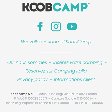
Nouvelles
-
Journal KoobCamp
Qui nous sommes
-
Insérez votre camping
-
Réservez sur Camping Italia
Privacy policy
-
Informations client
Koobcamp S.r.l
Corso Duca degli Abruzzi 2, 10128 Torino
P.IVA/C.F. 10628300013
Capitale Sociale € 10.000 i.v.
Iscriz. Reg. Imprese di Torino n.10628300013
REA n. TO - 1149456