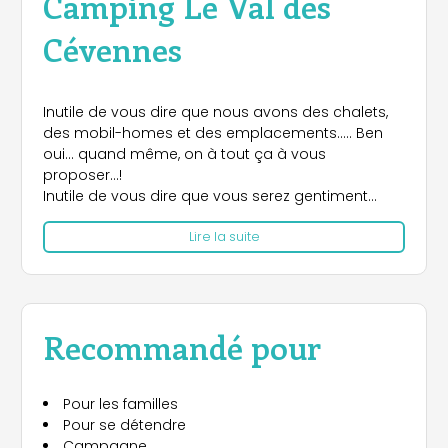
Camping Le Val des
Cévennes
Inutile de vous dire que nous avons des chalets,
des mobil-homes et des emplacements….. Ben
oui… quand même, on à tout ça à vous
proposer…!
Inutile de vous dire que vous serez gentiment
accueillis – manquerait plus que ce ne soit pas le
Lire la suite
cas!!
Alors voilà, on vous plante le décors:
Nous nous trouvons à 1,5 Km de Florac Trois
Rivière, petite ville de 2000 habitants, capitale du
Parc National des Cévennes, aux portes des
Recommandé pour
grands Causses et du mont Lozère.
Beau programme pour les amoureux de la
nature! Même Robert Louis Stevenson ne s’y est
Pour les familles
pas trompé en passant chez nous avec son âne
Pour se détendre
Modestine!
Campagne
Alors campeurs, randonneurs, baroudeurs,