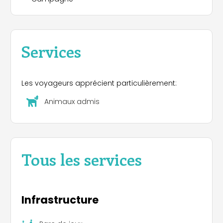
motards… Offrez-vous une parenthèse au calme
et soyez les bienvenus dans notre petit camping
paisible, au bord du Tarn, sous l’œil bienveillant de
nos compagnons ânes,chèvres, moutons, coq et
Services
poules… qui apprécient les visites des petits et
des grands…
Les voyageurs apprécient particulièrement:
Animaux admis
Tous les services
Infrastructure