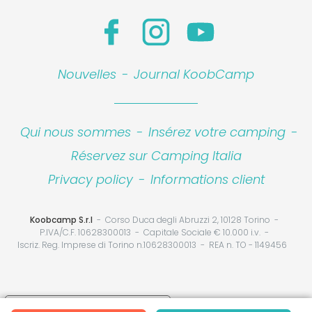
Nouvelles
-
Journal KoobCamp
Qui nous sommes
-
Insérez votre camping
-
Réservez sur Camping Italia
Privacy policy
-
Informations client
Koobcamp S.r.l
Corso Duca degli Abruzzi 2, 10128 Torino
P.IVA/C.F. 10628300013
Capitale Sociale € 10.000 i.v.
Iscriz. Reg. Imprese di Torino n.10628300013
REA n. TO - 1149456
Your Privacy Choices