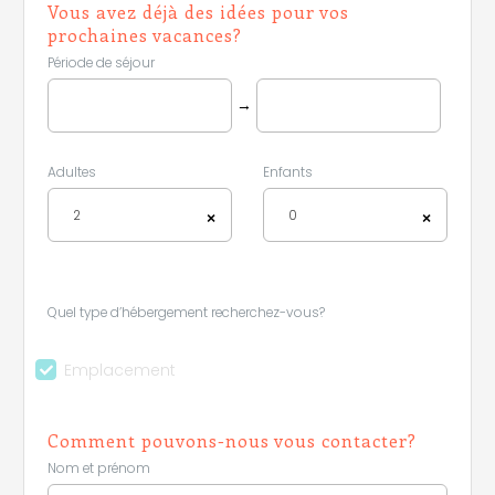
Vous avez déjà des idées pour vos
prochaines vacances?
Période de séjour
→
Adultes
Enfants
2
0
×
×
Quel type d’hébergement recherchez-vous?
Emplacement
Comment pouvons-nous vous contacter?
Nom et prénom
Leaflet
|
©
Koobcamp S.r.l.