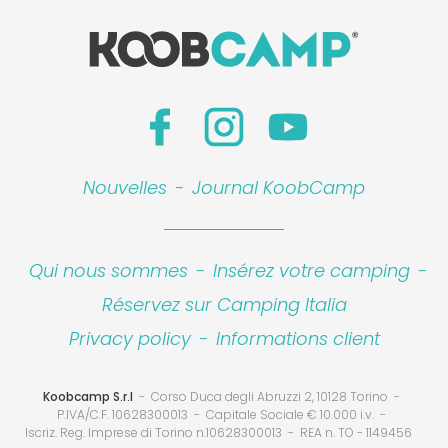
Nouvelles
-
Journal KoobCamp
Qui nous sommes
-
Insérez votre camping
-
Réservez sur Camping Italia
Privacy policy
-
Informations client
Koobcamp S.r.l
Corso Duca degli Abruzzi 2, 10128 Torino
P.IVA/C.F. 10628300013
Capitale Sociale € 10.000 i.v.
Iscriz. Reg. Imprese di Torino n.10628300013
REA n. TO - 1149456