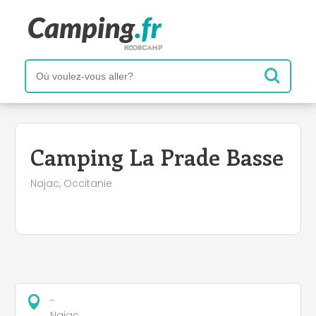
+
−
Camping La Prade Basse
Najac, Occitanie
-
Najac