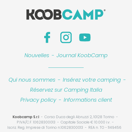
Nouvelles
-
Journal KoobCamp
Qui nous sommes
-
Insérez votre camping
-
Réservez sur Camping Italia
Privacy policy
-
Informations client
Koobcamp S.r.l
Corso Duca degli Abruzzi 2, 10128 Torino
P.IVA/C.F. 10628300013
Capitale Sociale € 10.000 i.v.
Iscriz. Reg. Imprese di Torino n.10628300013
REA n. TO - 1149456