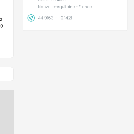
Nouvelle-Aquitaine - France
44.9163 - -0.1421
a
10