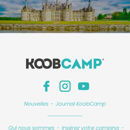
Nouvelles
-
Journal KoobCamp
Qui nous sommes
-
Insérez votre camping
-