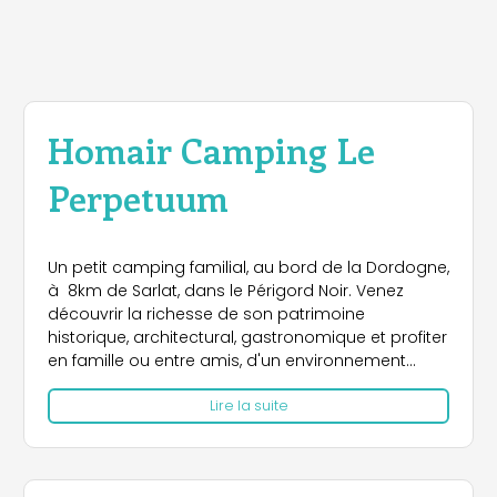
Homair Camping Le
Perpetuum
Un petit camping familial, au bord de la Dordogne,
à 8km de Sarlat, dans le Périgord Noir. Venez
découvrir la richesse de son patrimoine
historique, architectural, gastronomique et profiter
en famille ou entre amis, d'un environnement
calme. Ce camping sera le point de départ idéal
Lire la suite
pour explorer cette belle région. Vous pourrez
également vous détendre dans la piscine
chauffée ou vous tester à diverses activités
sportives proposées ! Offre de première minute :