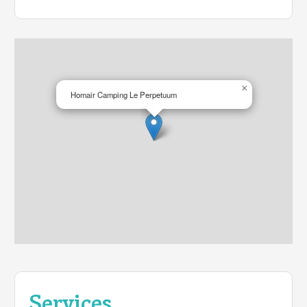
Jusqu'à -15% de remise* si vous réservez avant le
31 janvier 2014 avec le code EB14. (*Valable pour
des séjours de 7 nuits minimum en 2014)
×
Homair Camping Le Perpetuum
Services