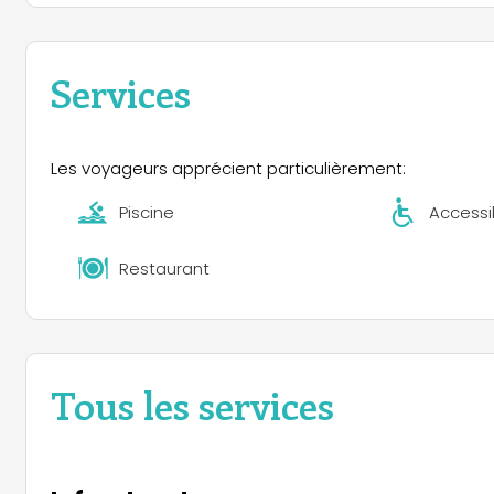
dansante, ...)
C'est le Camping qu'il vous faut pour vos vacances en
alors n'hésitez plus et demandez nous un devis ou rése
Services
Les voyageurs apprécient particulièrement:
Piscine
Accessib
Restaurant
Tous les services