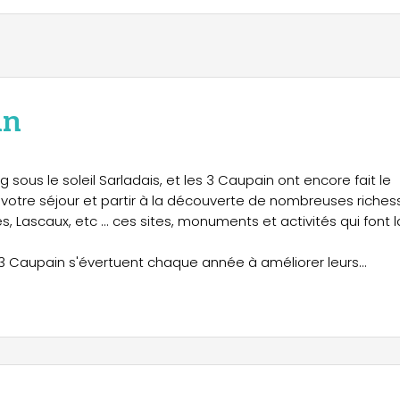
in
ous le soleil Sarladais, et les 3 Caupain ont encore fait le
votre séjour et partir à la découverte de nombreuses riches
es, Lascaux, etc ... ces sites, monuments et activités qui font l
 3 Caupain s'évertuent chaque année à améliorer leurs
tamment un superbe choix de Mobilhomes récents pour un
endons nombreux pour passer des vacances inoubliables et
 la vézère, des mobilhomes tout confort, un restaurant-gril
s refaits à neuf, des animations régulières (jeux, karaoké, soi