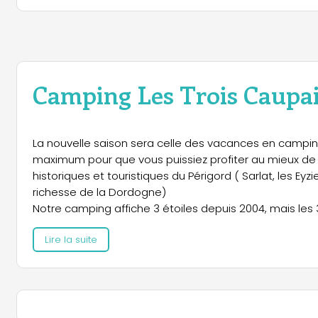
Camping Les Trois Caupa
La nouvelle saison sera celle des vacances en camping s
maximum pour que vous puissiez profiter au mieux de 
historiques et touristiques du Périgord ( Sarlat, les Eyzi
richesse de la Dordogne)
Notre camping affiche 3 étoiles depuis 2004, mais les
installations pour votre confort. et vous propose no
Lire la suite
maximum de confort, et ce à deux pas de Sarlat.
Nous sommes donc prêt à vous accueillir et vous att
profiter de nos installations et mobilhomes :
Un environnement verdoyant et ombragé a proximité de
(avec spécialités du Périgord) 2 piscines, des sanitaire