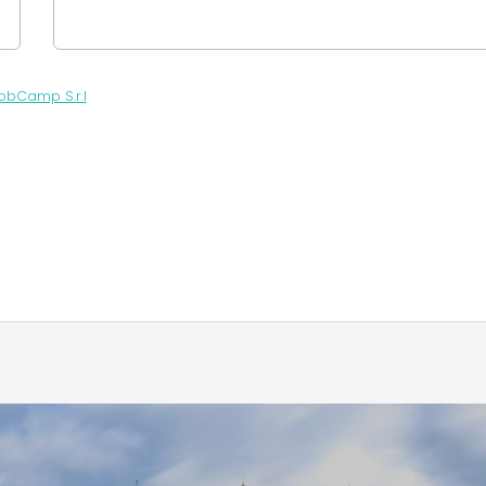
obCamp S.r.l