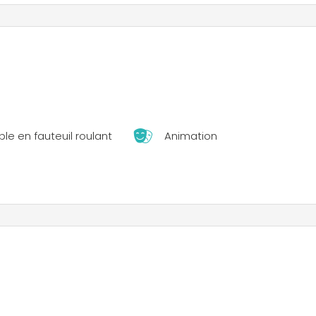
 Dordogne - Périgord à proximité de Sarlat et de ses richess
rvez dès à présent ...
le en fauteuil roulant
Animation