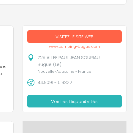
VISITEZ LE SITE WEB
www.camping-bugue.com
725 ALLEE PAUL JEAN SOURIAU
Bugue (Le)
ses
Nouvelle-Aquitaine - France
a
44.9091 - 0.9322
Voir Les Disponibilités
l,
rée