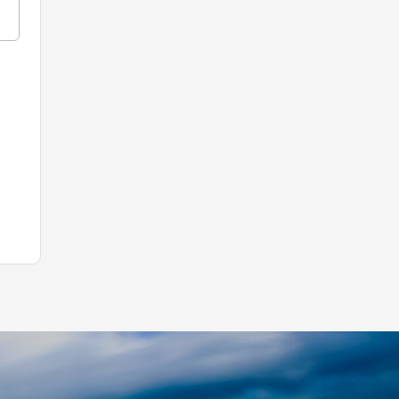
Leaflet
|
©
Koobcamp S.r.l.