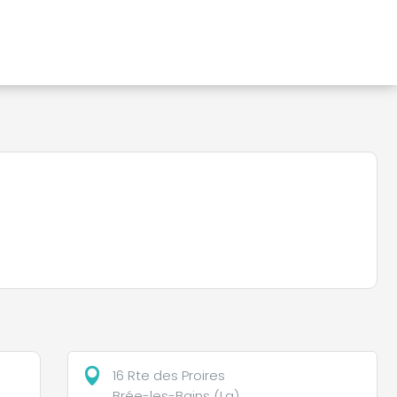
16 Rte des Proires
Brée-les-Bains (La)