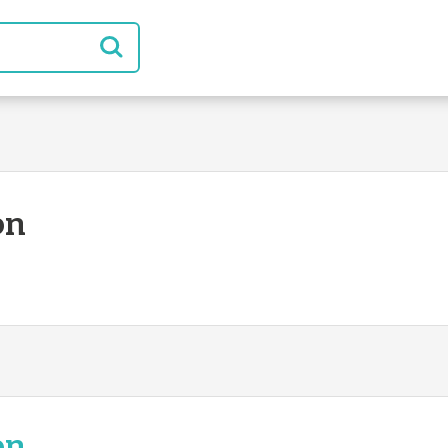
on
on