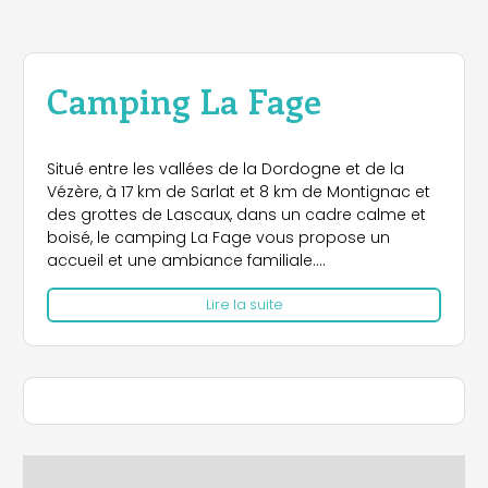
Camping La Fage
Situé entre les vallées de la Dordogne et de la
Vézère, à 17 km de Sarlat et 8 km de Montignac et
des grottes de Lascaux, dans un cadre calme et
boisé, le camping La Fage vous propose un
accueil et une ambiance familiale.
Vous profiterez de ses 60 emplacements repartis
Lire la suite
sur 3,5 hectares, de la piscine, du bassin enfant, de
sa plaine de jeux, de l'accès wifi, des animations
pour petits et grands ainsi que du bar restaurant.