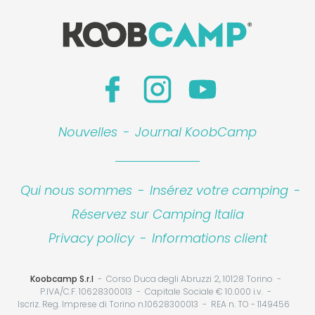
Nouvelles
-
Journal KoobCamp
Qui nous sommes
-
Insérez votre camping
-
Réservez sur Camping Italia
Privacy policy
-
Informations client
Koobcamp S.r.l
Corso Duca degli Abruzzi 2, 10128 Torino
P.IVA/C.F. 10628300013
Capitale Sociale € 10.000 i.v.
Iscriz. Reg. Imprese di Torino n.10628300013
REA n. TO - 1149456