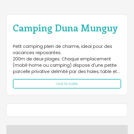
Camping Duna Munguy
Petit camping plein de charme, ideal pour des
vacances reposantes.
200m de deux plages. Chaque emplacement
(mobil-home ou camping) dispose d'une petite
parcelle privative delimité par des haies, table et
chaise. Sanitaire chauffé en basse saison. Ici on
Lire la suite
priviligé le calme, pas d'animation, piscine
chauffé.