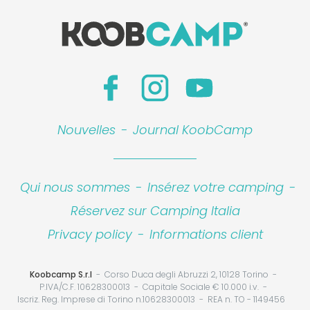
Nouvelles
-
Journal KoobCamp
Qui nous sommes
-
Insérez votre camping
-
Réservez sur Camping Italia
Privacy policy
-
Informations client
Koobcamp S.r.l
Corso Duca degli Abruzzi 2, 10128 Torino
P.IVA/C.F. 10628300013
Capitale Sociale € 10.000 i.v.
Iscriz. Reg. Imprese di Torino n.10628300013
REA n. TO - 1149456