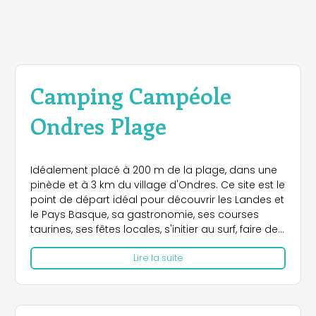
Camping Campéole
Ondres Plage
Idéalement placé à 200 m de la plage, dans une
pinède et à 3 km du village d'Ondres. Ce site est le
point de départ idéal pour découvrir les Landes et
le Pays Basque, sa gastronomie, ses courses
taurines, ses fêtes locales, s'initier au surf, faire de
la Thalasso, visiter les grottes d'Ituritz et
Lire la suite
Oxocelhaya. Prenez la route de la corniche qui
surplombe la mer et visitez les villes de Biarritz, St
Jean de Luz, Hendaye jusqu'à Irun, ville frontalière