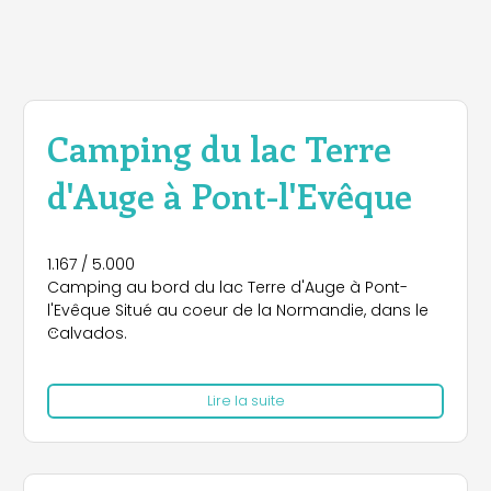
Camping du lac Terre
d'Auge à Pont-l'Evêque
1.167 / 5.000
Camping au bord du lac Terre d'Auge à Pont-
l'Evêque Situé au coeur de la Normandie, dans le
Calvados.
Des systèmes pour tous les besoins
Lire la suite
Le camping propose de nombreux équipements
adaptés à tous types de parcours :
- Mobil Homes : Pratiques et confortables, parfaits