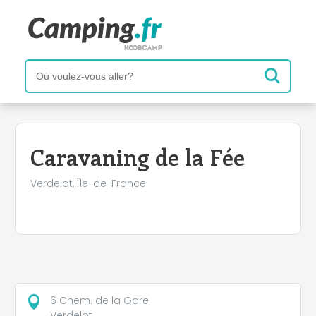
+
−
Caravaning de la Fée
Verdelot, Île-de-France
6 Chem. de la Gare
Verdelot