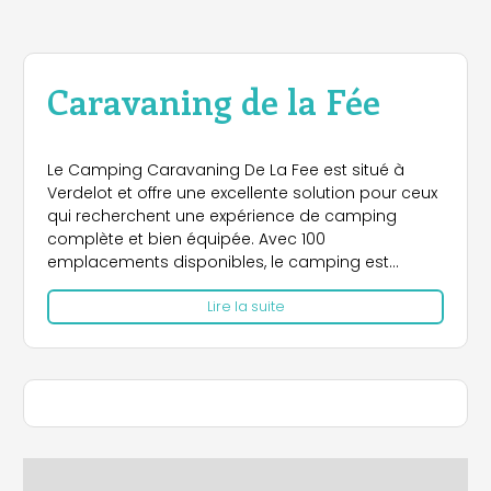
Caravaning de la Fée
Le Camping Caravaning De La Fee est situé à
Verdelot et offre une excellente solution pour ceux
qui recherchent une expérience de camping
complète et bien équipée. Avec 100
emplacements disponibles, le camping est
adapté aux tentes, caravanes et camping-cars,
Lire la suite
et propose également des cabines mobiles à
louer pour plus de confort.
Pour le séjour :
- Emplacements : Spacieux et bien équipés,
idéaux pour les tentes, caravanes et camping-
cars.
- Hébergement : Disponibilité de bungalows