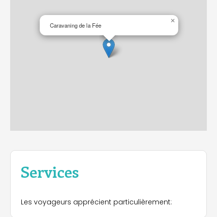
mobiles pour un séjour plus confortable.
Services et activités :
×
Caravaning de la Fée
- Restaurant
- Aire de jeux pour enfants
- Terrain de tennis
- Table de ping-pong
- Mini-golf
- Services de santé
- Blanchisserie : Machines à laver le linge à
disposition.
Services
Les voyageurs apprécient particulièrement: