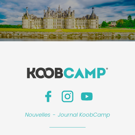
Nouvelles
-
Journal KoobCamp