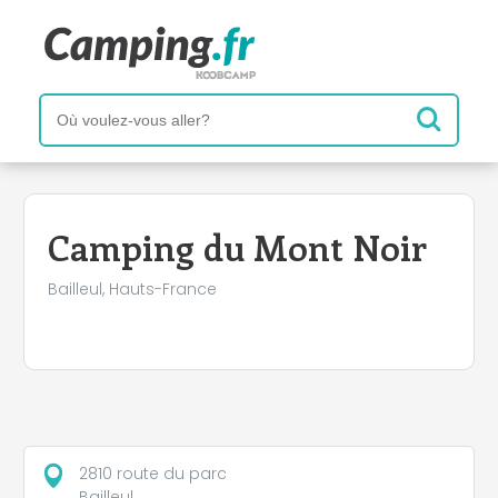
+
−
Camping du Mont Noir
Bailleul, Hauts-France
2810 route du parc
Bailleul