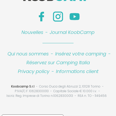
Nouvelles
-
Journal KoobCamp
Qui nous sommes
-
Insérez votre camping
-
Réservez sur Camping Italia
Privacy policy
-
Informations client
Koobcamp S.r.l
Corso Duca degli Abruzzi 2, 10128 Torino
P.IVA/C.F. 10628300013
Capitale Sociale € 10.000 i.v.
Iscriz. Reg. Imprese di Torino n.10628300013
REA n. TO - 1149456