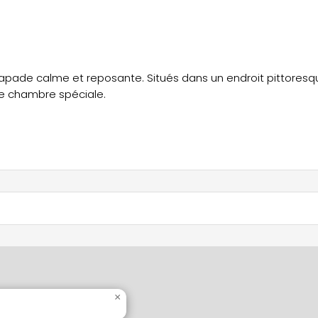
apade calme et reposante. Situés dans un endroit pittoresq
re chambre spéciale.
uipés de terrasse et TV.
 100 à 280 m2, équipés d'électricité, d'eau et de toilettes.
réatives comme la belote et la pétanque et station de pêche
ités qui s'offrent à vous pour des vacances parfaites.
×