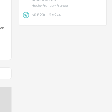
Hauts-France - France
50.8201 - 2.5274
ue,