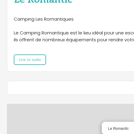
Camping Les Romantiques
Le Camping Romantique est le lieu idéal pour une esc
ils offrent de nombreux équipements pour rendre vot
Services offerts :
Lire la suite
- Mobil Homes : Disponibles de 1 à 3 chambres, tous éq
- Emplacements : Grands emplacements résidentiels, de
- Animations : organisation thématique d'activités c
tout au long de l'année.
Profitez de notre spa relaxant et des nombreuses activ
Le Romantic