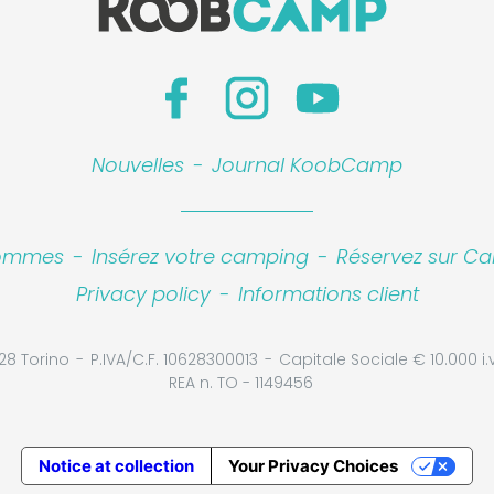
Nouvelles
-
Journal KoobCamp
sommes
-
Insérez votre camping
-
Réservez sur Ca
Privacy policy
-
Informations client
Leaflet
|
©
Koobcam
28 Torino
P.IVA/C.F. 10628300013
Capitale Sociale € 10.000 i.v
REA n. TO - 1149456
Notice at collection
Your Privacy Choices