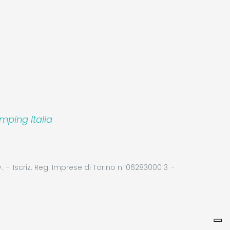
mping Italia
p S.r.l.
.
Iscriz. Reg. Imprese di Torino n.10628300013