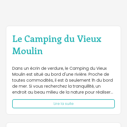
Le Camping du Vieux
Moulin
Dans un écrin de verdure, le Camping du Vieux
Moulin est situé au bord d'une rivière. Proche de
toutes commodités, il est à seulement 1h du bord
de mer. Si vous recherchez la tranquillité, un
endroit au beau milieu de la nature pour réaliser
des randonnées, balades à vélo, ou tout
Lire la suite
simplement pour se reposer, ce camping est fait
pour vous.
Nous proposons des emplacements à la nuitée
ou à l'année.