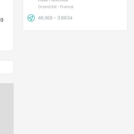
Grand Est - France
48.1168 - 3.8834
ng
.