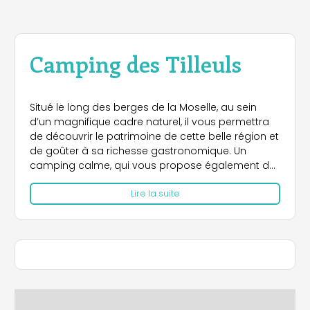
Camping des Tilleuls
Situé le long des berges de la Moselle, au sein
d’un magnifique cadre naturel, il vous permettra
de découvrir le patrimoine de cette belle région et
de goûter à sa richesse gastronomique. Un
camping calme, qui vous propose également de
nombreux services : station de vidange pour
Lire la suite
camping-cars, commerces et restaurants à
proximité, possibilité de commander du pain le
matin. Avec 52 places situées sur un terrain semi
ombragé par des tilleuls, le camping vous ouvre
ses portes du 1er mai au 15 oct.