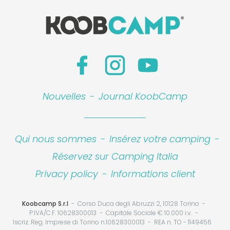
Nouvelles
-
Journal KoobCamp
Qui nous sommes
-
Insérez votre camping
-
Réservez sur Camping Italia
Privacy policy
-
Informations client
Koobcamp S.r.l
Corso Duca degli Abruzzi 2, 10128 Torino
P.IVA/C.F. 10628300013
Capitale Sociale € 10.000 i.v.
Iscriz. Reg. Imprese di Torino n.10628300013
REA n. TO - 1149456