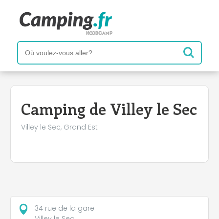
+
−
Camping de Villey le Sec
Villey le Sec, Grand Est
34 rue de la gare
Villey le Sec