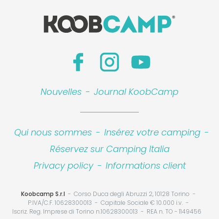
Nouvelles
-
Journal KoobCamp
Qui nous sommes
-
Insérez votre camping
-
Réservez sur Camping Italia
Privacy policy
-
Informations client
Koobcamp S.r.l
Corso Duca degli Abruzzi 2, 10128 Torino
P.IVA/C.F. 10628300013
Capitale Sociale € 10.000 i.v.
Iscriz. Reg. Imprese di Torino n.10628300013
REA n. TO - 1149456