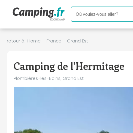
+
retour à:
Home
-
France
-
Grand Est
−
Camping de l'Hermitage
Plombières-les-Bains, Grand Est