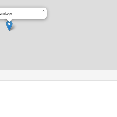
×
ermitage