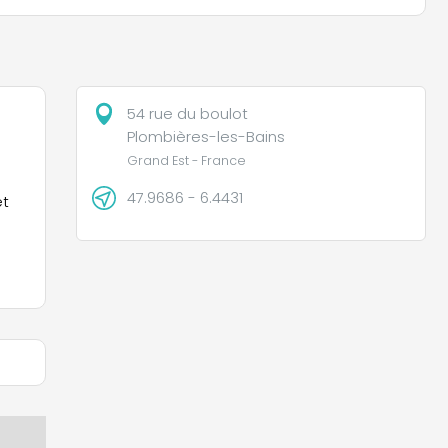
54 rue du boulot
Plombières-les-Bains
Grand Est - France
47.9686 - 6.4431
et