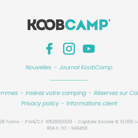
Nouvelles
-
Journal KoobCamp
sommes
-
Insérez votre camping
-
Réservez sur Ca
Privacy policy
-
Informations client
28 Torino
P.IVA/C.F. 10628300013
Capitale Sociale € 10.000 i.v
REA n. TO - 1149456