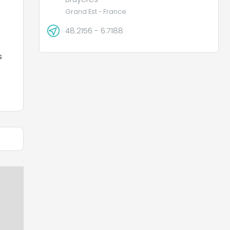
Grand Est - France
48.2156 - 6.7188
s