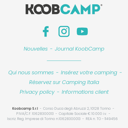
Nouvelles
-
Journal KoobCamp
Leaflet
|
©
Koobcamp S.r.l.
Qui nous sommes
-
Insérez votre camping
-
Réservez sur Camping Italia
Privacy policy
-
Informations client
Koobcamp S.r.l
Corso Duca degli Abruzzi 2, 10128 Torino
P.IVA/C.F. 10628300013
Capitale Sociale € 10.000 i.v.
Iscriz. Reg. Imprese di Torino n.10628300013
REA n. TO - 1149456