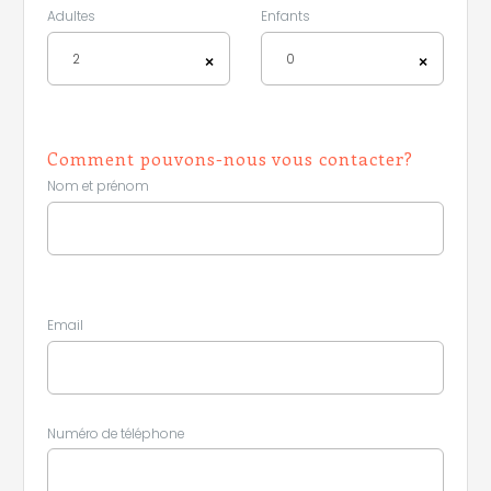
Adultes
Enfants
2
0
×
×
Comment pouvons-nous vous contacter?
Nom et prénom
Email
Leaflet
|
©
Koobcamp S.r.l.
Numéro de téléphone