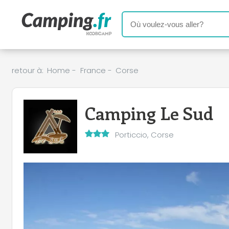
retour à:
Home
-
France
-
Corse
Camping Le Sud
Porticcio, Corse