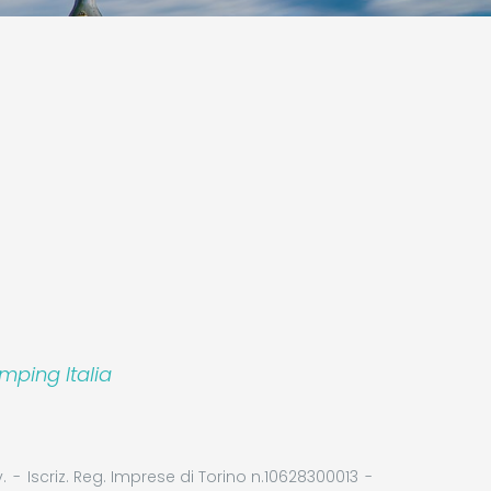
Leaflet
|
©
Koobcamp S.r.l.
mping Italia
.
Iscriz. Reg. Imprese di Torino n.10628300013