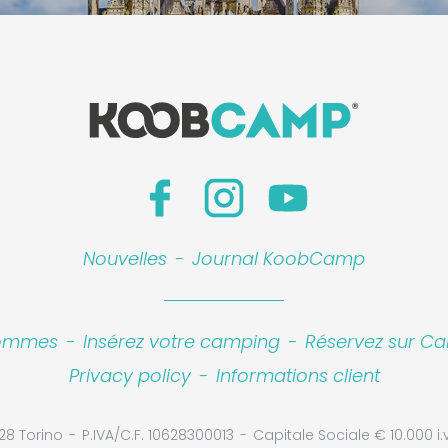
Nouvelles
-
Journal KoobCamp
sommes
-
Insérez votre camping
-
Réservez sur Ca
Privacy policy
-
Informations client
28 Torino
P.IVA/C.F. 10628300013
Capitale Sociale € 10.000 i.v