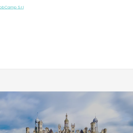
obCamp S.r.l