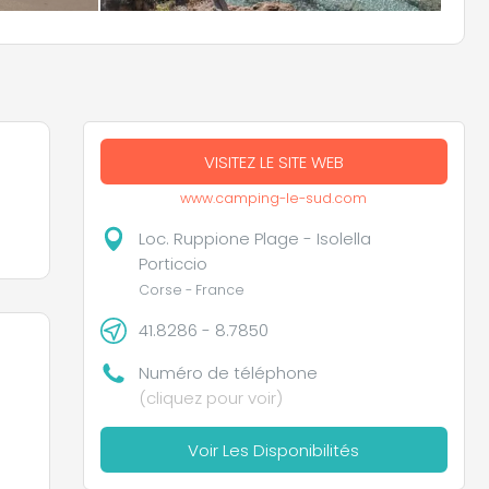
VISITEZ LE SITE WEB
www.camping-le-sud.com
Loc. Ruppione Plage - Isolella
Porticcio
Corse - France
41.8286 - 8.7850
Numéro de téléphone
(cliquez pour voir)
Voir Les Disponibilités