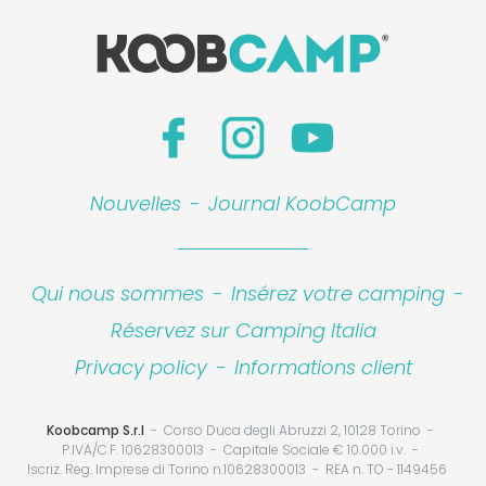
Nouvelles
-
Journal KoobCamp
Qui nous sommes
-
Insérez votre camping
-
Réservez sur Camping Italia
Privacy policy
-
Informations client
Koobcamp S.r.l
Corso Duca degli Abruzzi 2, 10128 Torino
P.IVA/C.F. 10628300013
Capitale Sociale € 10.000 i.v.
Iscriz. Reg. Imprese di Torino n.10628300013
REA n. TO - 1149456