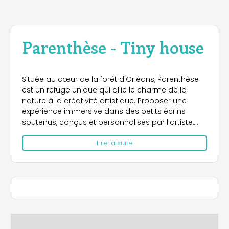
Parenthèse - Tiny house
Située au cœur de la forêt d'Orléans, Parenthèse
est un refuge unique qui allie le charme de la
nature à la créativité artistique. Proposer une
expérience immersive dans des petits écrins
soutenus, conçus et personnalisés par l'artiste,
permettant de respirer énergie et créativité avec
Lire la suite
l'essentiel.
Séjournez dans nos Petites Maisons
Indépendantes
Chaque petite maison, réalisée en France, est une
œuvre unique. Personnalisées par les créateurs,
ces maisons seront aménagées pour vous
accueillir, vous offrant un cadeau intimiste et