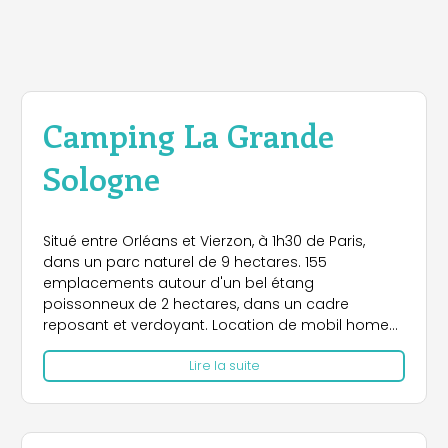
Camping La Grande
Sologne
Situé entre Orléans et Vierzon, à 1h30 de Paris,
dans un parc naturel de 9 hectares. 155
emplacements autour d'un bel étang
poissonneux de 2 hectares, dans un cadre
reposant et verdoyant. Location de mobil homes
et de tentes équipées. Paradis pour les amoureux
Lire la suite
de la nature. Non loin des célèbres châteaux de la
Loire (Chambord, Cheverny, Blois, Beauregard, La
Ferté St Aubin) et de villes au riche patrimoine
(Orléans, Blois, Bourges). Halte pratique pour les