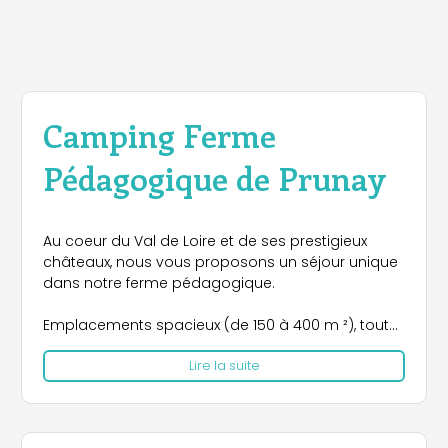
Camping Ferme
Pédagogique de Prunay
Au coeur du Val de Loire et de ses prestigieux
châteaux, nous vous proposons un séjour unique
dans notre ferme pédagogique.
Emplacements spacieux (de 150 à 400 m ²), tout
confort, piscine chauffée, jeux, vélos, pêche et
Lire la suite
barque gratuite sur place, et un large panel
d'activités natures, gratuites et pour tout âges,
afin de vous faire découvrir notre environnement
et notre terroir.