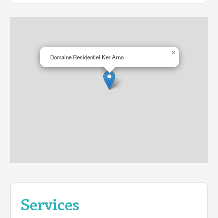
×
Domaine Residentiel Ker Arno
Services