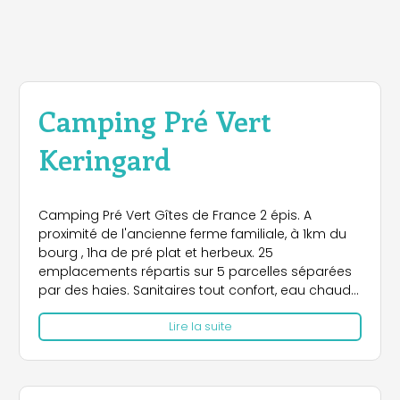
Camping Pré Vert
Keringard
Camping Pré Vert Gîtes de France 2 épis. A
proximité de l'ancienne ferme familiale, à 1km du
bourg , 1ha de pré plat et herbeux. 25
emplacements répartis sur 5 parcelles séparées
par des haies. Sanitaires tout confort, eau chaude,
branchements élect., abris. l.linge payant,
Lire la suite
s.détente. Location de 4 mobiles homes. Ancienne
exploitation à 9km de la Pointe du Raz et 5km de
la réserve des oiseaux du Cap Sizun, dans le
cadre d'une mini-ferme, ce camping est un lieu