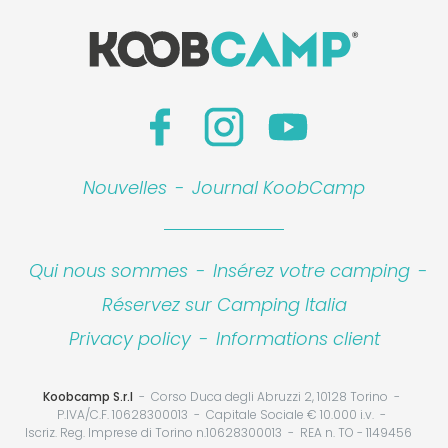
Nouvelles
-
Journal KoobCamp
Qui nous sommes
-
Insérez votre camping
-
Réservez sur Camping Italia
Privacy policy
-
Informations client
Koobcamp S.r.l
Corso Duca degli Abruzzi 2, 10128 Torino
P.IVA/C.F. 10628300013
Capitale Sociale € 10.000 i.v.
Iscriz. Reg. Imprese di Torino n.10628300013
REA n. TO - 1149456