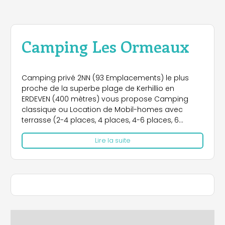
Camping Les Ormeaux
Camping privé 2NN (93 Emplacements) le plus
proche de la superbe plage de Kerhillio en
ERDEVEN (400 mètres) vous propose Camping
classique ou Location de Mobil-homes avec
terrasse (2-4 places, 4 places, 4-6 places, 6
places) de 200 € à 650 € la semaine selon
Lire la suite
modèle et période; CV acceptés, Animaux
acceptés.