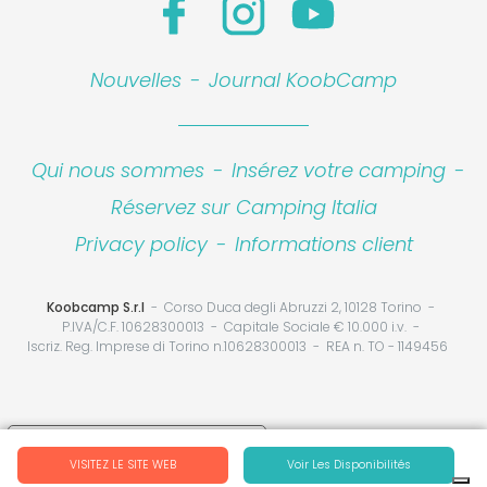
Nouvelles
-
Journal KoobCamp
Qui nous sommes
-
Insérez votre camping
-
Réservez sur Camping Italia
Privacy policy
-
Informations client
Koobcamp S.r.l
Corso Duca degli Abruzzi 2, 10128 Torino
P.IVA/C.F. 10628300013
Capitale Sociale € 10.000 i.v.
Iscriz. Reg. Imprese di Torino n.10628300013
REA n. TO - 1149456
Your Privacy Choices
VISITEZ LE SITE WEB
Voir Les Disponibilités
Notice at collection