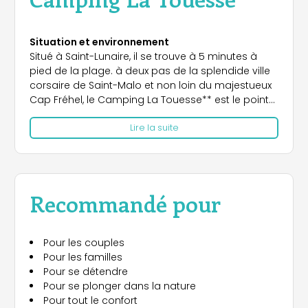
Situation et environnement
Situé à Saint-Lunaire, il se trouve à 5 minutes à
pied de la plage. à deux pas de la splendide ville
corsaire de Saint-Malo et non loin du majestueux
Cap Fréhel, le Camping La Touesse** est le point
de départ idéal pour des vacances de détente et
Lire la suite
de découverte. A seulement 300 mètres de la
plage de La Fourberie, il offre à ses hôtes la
possibilité pour profiter de la côte bretonne dans
toute sa beauté. La position stratégique vous
permet d'explorer certaines localités plus
Recommandé pour
charmantes villes de la Côte d'Emeraude, comme
Dinard, avec ses élégantes villas, et Dinan, ville
médiéval au charme intemporel. Les amoureux
Pour les couples
de la nature pourront s'aventurer sur le sentier
Pour les familles
côtier GR34, l'un des plus spectaculaire en France,
Pour se détendre
alors que ceux qui souhaitent s'immerger dans
Pour se plonger dans la nature
l'histoire ne peuvent ne manquez pas une visite
Pour tout le confort
au célèbre Mont Saint-Michel ou au suggestif Fort