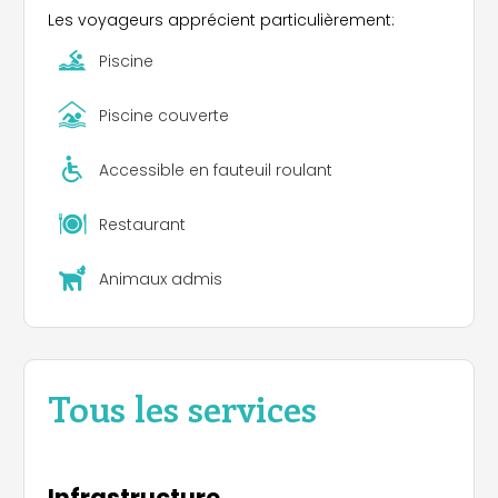
Les voyageurs apprécient particulièrement:
les commerces et services que vous désirez et
aux alentours les marchés de la région ainsi que
Piscine
de nombreuses manifestations.
A Très Bientôt
Piscine couverte
Accessible en fauteuil roulant
Restaurant
Animaux admis
Tous les services
Infrastructure