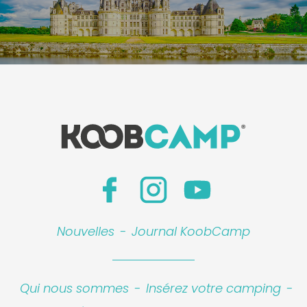
Nouvelles
-
Journal KoobCamp
Qui nous sommes
-
Insérez votre camping
-