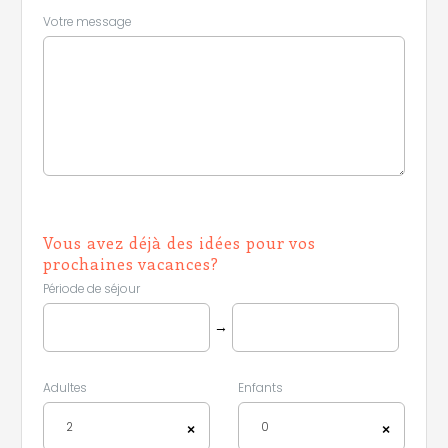
Votre message
Leaflet
|
©
Koobcamp S.r.l.
Vous avez déjà des idées pour vos
prochaines vacances?
Période de séjour
→
Adultes
Enfants
2
0
×
×