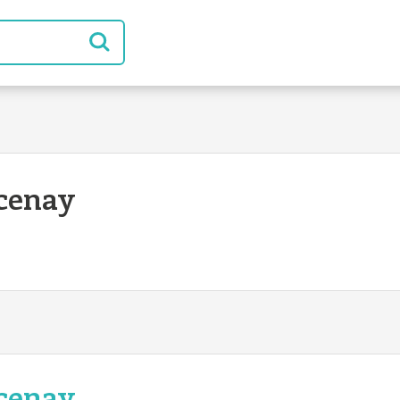
rcenay
rcenay