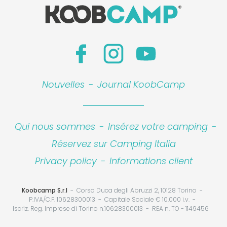
Nouvelles
-
Journal KoobCamp
Qui nous sommes
-
Insérez votre camping
-
Réservez sur Camping Italia
Privacy policy
-
Informations client
Koobcamp S.r.l
Corso Duca degli Abruzzi 2, 10128 Torino
P.IVA/C.F. 10628300013
Capitale Sociale € 10.000 i.v.
Iscriz. Reg. Imprese di Torino n.10628300013
REA n. TO - 1149456