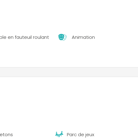
inting, permettant à chacun d’exprimer sa créativité dans une
rnois et des jeux en autonomie viennent compléter le
e des mini-discos, un cinéma en plein air et des soirées
aux. Dans les environs, la nature offre également de belles
ng et des balades, invitant à la découverte de paysages
t d’évasion.
le en fauteuil roulant
Animation
jetons
Parc de jeux