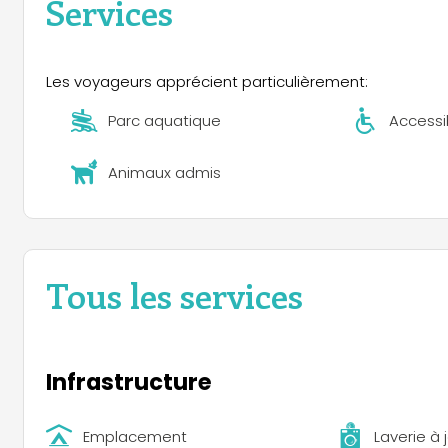
Services
créatifs tels que la poterie, la peinture et le body pa
ambiance conviviale. Des activités sportives, des tou
programme, agrémentés de moments conviviaux tels qu
thématiques célébrant les produits gastronomiques loc
Les voyageurs apprécient particulièrement:
opportunités de loisirs avec des excursions, du trekki
époustouflants et à un véritable moment de détente e
Parc aquatique
Accessib
Animaux admis
Tous les services
Infrastructure
Emplacement
Laverie à 