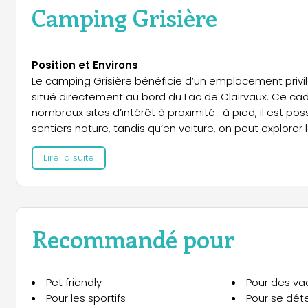
Camping Grisière
Position et Environs
Le camping Grisière bénéficie d’un emplacement privil
situé directement au bord du Lac de Clairvaux. Ce cad
nombreux sites d’intérêt à proximité : à pied, il est pos
sentiers nature, tandis qu’en voiture, on peut explor
13 km, ainsi que le Château Chalon et les fascinante
Lire la suite
à environ 37 km et 28 km. La région propose un rés
marchés locaux et des espaces naturels, faisant de cet
terroir.
Hébergements et Unités
Recommandé pour
La structure offre une large gamme de solutions d’h
celles-ci, le Super Family Top TV se distingue, spécia
chambres, 2 salles de bains, un vaste séjour ainsi que
Pet friendly
Pour des va
Une autre option prestigieuse est le Caribou Top TV 4 
Pour les sportifs
Pour se dét
télévision à écran plat moderne, d’un lave-vaisselle e