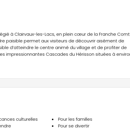
égié à Clairvaux-les-Lacs, en plein cœur de la Franche Comt
re paisible permet aux visiteurs de découvrir aisément de
sible d’atteindre le centre animé du village et de profiter de
er les impressionnantes Cascades du Hérisson situées à enviro
s Cascades de Baume les Messieurs, localisées respectiveme
eau de chemins et de randonnées menant à des musées, des
 endroit une destination idéale pour découvrir les trésors d
ébergement conçues pour répondre à toutes les attentes. Pa
lement pensé pour les familles nombreuses : il comprend 4
 des équipements tels qu’une télévision et un lave-vaisselle.
cances culturelles
Pour les familles
pers Vue Lac, un mobil-home doté d’intérieurs en bois, d’une
endre
Pour se divertir
t d’une vue incomparable sur le lac. Pour ceux en quête d’un