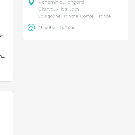
7 chemin du langard
Clairvaux-les-Lacs
Bourgogne-Franche-Comté - France
46.5665 - 5.7539
é,
n
nt
u
rmi