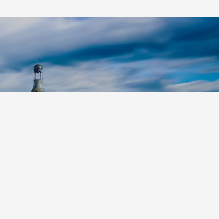
p S.r.l.