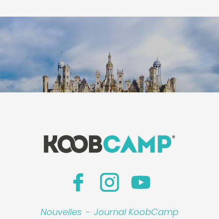
Leaflet
|
©
Koobcam
Nouvelles
-
Journal KoobCamp