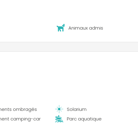
pportunités de baignade dans les lacs voisins, des activités
es au Touroparc Zoo, et des descentes en canoë sur la Loire
Animaux admis
ents ombragés
Solarium
ent camping-car
Parc aquatique