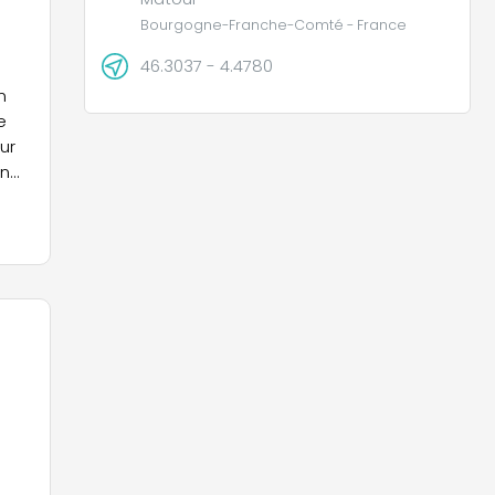
Bourgogne-Franche-Comté - France
46.3037 - 4.4780
n
e
ur
ny,
r
re