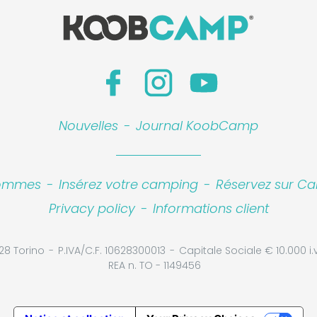
Nouvelles
-
Journal KoobCamp
sommes
-
Insérez votre camping
-
Réservez sur Ca
Privacy policy
-
Informations client
28 Torino
P.IVA/C.F. 10628300013
Capitale Sociale € 10.000 i.v
REA n. TO - 1149456