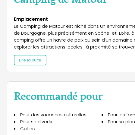
Emplacement
Le Camping de Matour est niché dans un environnemen
de Bourgogne, plus précisément en Saône-et-Loire, à Ma
camping offre un havre de paix au sein d’un domaine a
explorer les attractions locales : à proximité se trouv
ainsi que de nombreux sites culturels et naturels, tels
Lire la suite
trésors historiques et paysages enchanteurs dissémin
Hébergements
Le camping propose une gamme variée d’hébergement
emplacements traditionnels offrent de vastes espac
Recommandé pour
idéals pour les tentes et les camping-cars. Le site di
entièrement équipés, ainsi que de mobil-homes mode
offrir un hébergement à la pointe du confort. Pour une
Pour des vacances culturelles
Pour les fami
et les tentes équipées nature permettent de séjourner
Pour se divertir
Pour se plo
disposent pas de sanitaires privatifs.
Colline