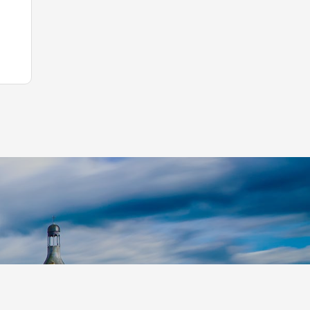
p S.r.l.