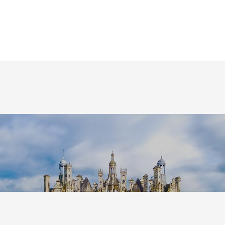
Leaflet
|
©
Koobcam