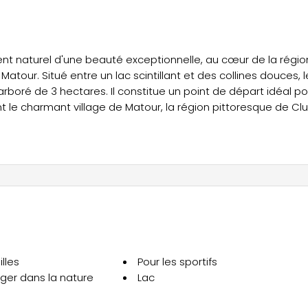
t naturel d'une beauté exceptionnelle, au cœur de la régio
tour. Situé entre un lac scintillant et des collines douces, l
rboré de 3 hectares. Il constitue un point de départ idéal po
ent le charmant village de Matour, la région pittoresque de Clu
 que le célèbre Château de la Clayette, sans oublier d’autres
és dans la région.
s adaptés aux besoins de chacun. Parmi eux, les
es ombragés parfaitement intégrés au paysage verdoyant,
spose également de chalets traditionnels confortables et
rnes – y compris les nouveaux modèles 2025 – conçus pou
 expérience plus immersive en pleine nature, les lodges natu
lles
Pour les sportifs
 dans un cadre authentique et écologique, bien qu’ils ne
nger dans la nature
Lac