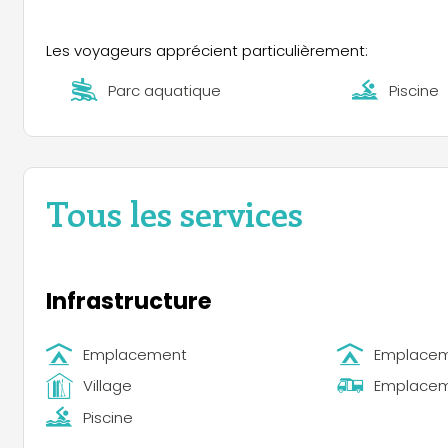
encore le Cabaret Le Moulin du lac, sans oublier des o
d’aventure comme Acro'Bath, du géocaching, des visit
Les voyageurs apprécient particulièrement:
Parc aquatique
Piscine
Tous les services
Infrastructure
Emplacement
Emplacem
Village
Emplacem
Piscine