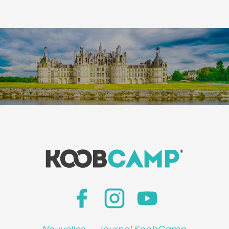
Leaflet
|
©
Koobcamp S.r.l.