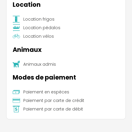
Zoo Parc de l'Auxois ou à la Ferme des Belles
Location
Natures, où les enfants auront l’occasion
d’approcher les animaux et de découvrir des
Location frigos
pratiques agricoles durables.
Location pédalos
Location vélos
Animaux
Animaux admis
Modes de paiement
Paiement en espèces
Paiement par carte de crédit
Paiement par carte de débit