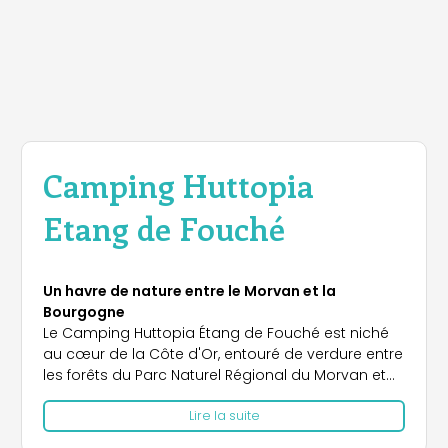
Camping Huttopia
Etang de Fouché
Un havre de nature entre le Morvan et la
Bourgogne
Le Camping Huttopia Étang de Fouché est niché
au cœur de la Côte d'Or, entouré de verdure entre
les forêts du Parc Naturel Régional du Morvan et
les célèbres vignobles de Bourgogne. Situé à
Lire la suite
Arnay-le-Duc, ce camping est le point de départ
idéal pour explorer les merveilles de la région. À