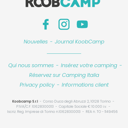
Nouvelles
-
Journal KoobCamp
Qui nous sommes
-
Insérez votre camping
-
Réservez sur Camping Italia
Privacy policy
-
Informations client
Koobcamp S.r.l
Corso Duca degli Abruzzi 2, 10128 Torino
P.IVA/C.F. 10628300013
Capitale Sociale € 10.000 i.v.
Iscriz. Reg. Imprese di Torino n.10628300013
REA n. TO - 1149456