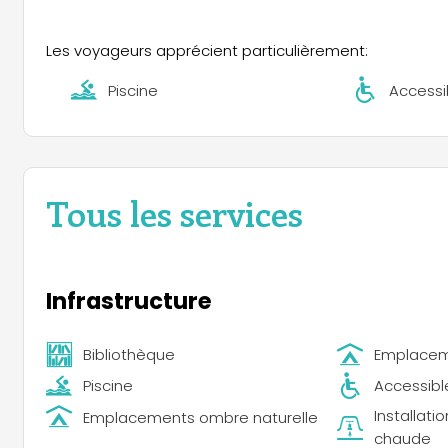
bord de l’eau et profiter du soleil sur des transats co
enrichissantes sont proposées, notamment des dégus
Les voyageurs apprécient particulièrement:
des vignerons locaux partageant leur savoir-faire et l’hi
du cirque et des défis de montage de tonneau viennen
Piscine
Accessib
programme Petits Trappeurs propose des activités en 
cabanes naturelles. Les amateurs de sport peuvent ég
encore d’une promenade relaxante le long de la voie de
excursions à vélo, avec la possibilité de louer des VTT
Tous les services
Infrastructure
Bibliothèque
Emplace
Piscine
Accessible
Installati
Emplacements ombre naturelle
chaude