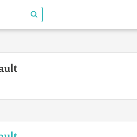
ault
ault