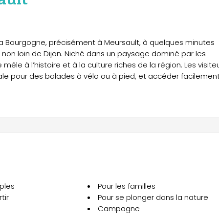
la Bourgogne, précisément à Meursault, à quelques minutes
on loin de Dijon. Niché dans un paysage dominé par les
mêle à l’histoire et à la culture riches de la région. Les visite
ale pour des balades à vélo ou à pied, et accéder facilemen
aune, le Château de Cîteaux et le célèbre Château de
nçus pour répondre à tous les besoins en matière de confo
UE VIGNES se distingue avec une capacité d’accueil de 5
èrement équipée, une terrasse panoramique et une grande
es et la voie des vignes. La TENTE TRAPPEUR DUO est parfaite p
oin cuisine et d’une terrasse – idéale pour un séjour intimist
ples
Pour les familles
 familial pour 5 personnes, comprenant 2 chambres, une
tir
Pour se plonger dans la nature
tandis que le CHALET EVASION VISTA se distingue par ses gran
Campagne
parfait pour des vacances en famille. Pour une expérience