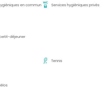
 hygiéniques en commun
Services hygiéniques privés
 petit-déjeuner
s
Tennis
vélos