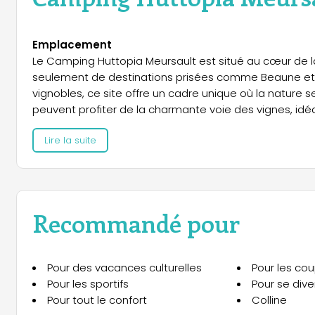
Emplacement
Le Camping Huttopia Meursault est situé au cœur de 
seulement de destinations prisées comme Beaune et n
vignobles, ce site offre un cadre unique où la nature se 
peuvent profiter de la charmante voie des vignes, idé
des sites emblématiques tels que les Hospices de Be
Lire la suite
Pommard.
Hébergements
Le camping propose un large choix d’hébergements co
et d’originalité. Parmi eux, le CHALET EVASION VISTA V
Recommandé pour
personnes, comprenant 2 chambres, une cuisine enti
baie vitrée offrant une vue imprenable sur les vignobl
2 personnes, équipée d’une salle de bain privée, d’un c
Pour des vacances culturelles
Pour les cou
et enchanteur. Le CHALET EVASION est un hébergement
Pour les sportifs
Pour se diver
cuisine complète, une salle de bain et une terrasse, 
Pour tout le confort
Colline
baies vitrées et son ambiance moderne et lumineuse, 