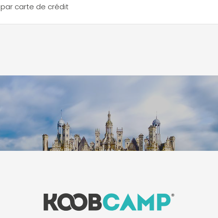
par carte de crédit
Leaflet
|
©
Koobcam