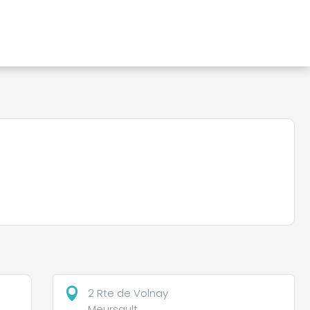
2 Rte de Volnay
Meursault