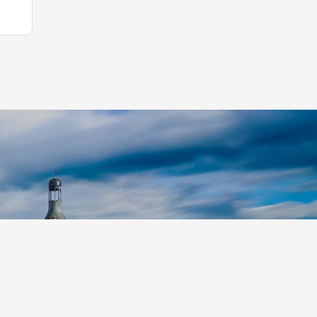
p S.r.l.