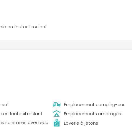
nfortables. Tout au long de la journée, des expériences
tations de vins, avec des rencontres hebdomadaires avec
stoire du terroir bourguignon. Des ateliers d’initiation aux art
t compléter ces moments conviviaux. Pour les plus jeunes, 
le en fauteuil roulant
plein air, comme des chasses au trésor et la construction d
alement profiter des terrains de tennis, du baby-foot ou
s vignes. La région est aussi un point de départ idéal pour 
 électriques et d’explorer les paysages environnants.
ment
Emplacement camping-car
 en fauteuil roulant
Emplacements ombragés
ons sanitaires avec eau
Laverie à jetons