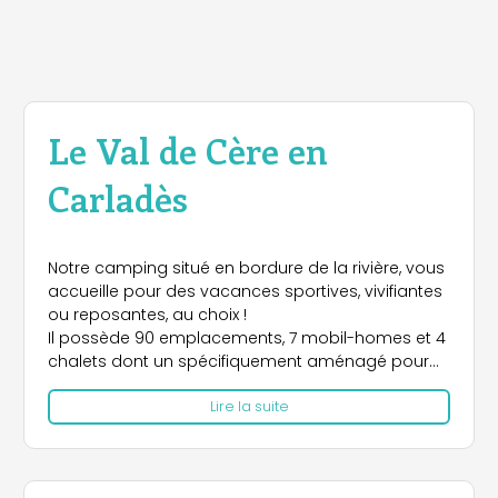
Le Val de Cère en
Carladès
Notre camping situé en bordure de la rivière, vous
accueille pour des vacances sportives, vivifiantes
ou reposantes, au choix !
Il possède 90 emplacements, 7 mobil-homes et 4
chalets dont un spécifiquement aménagé pour
personnes à mobilité réduite.
Lire la suite
Le camping est situé à 800 mètres du centre du
bourg où se trouvent tous les commerces et
services.
Ouverture 2014 : du 14 juin au 14 septembre