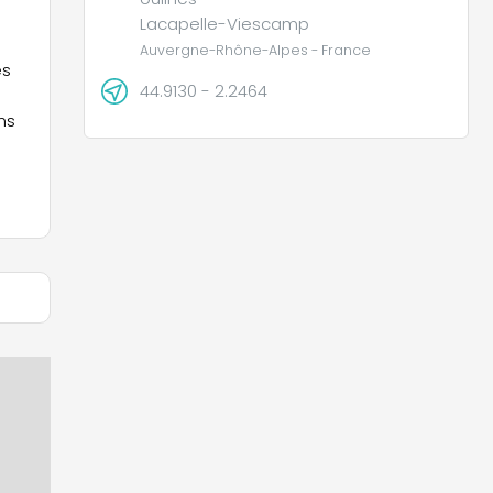
Lacapelle-Viescamp
Auvergne-Rhône-Alpes - France
es
44.9130 - 2.2464
ns