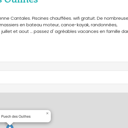
ienne Cantales. Piscines chauffées. wifi gratuit. De nombreus
arnassiers en bateau moteur, canoe-kayak, randonnées,
uillet et aout ... passez d' agréables vacances en famille da
×
u Puech des Ouilhes