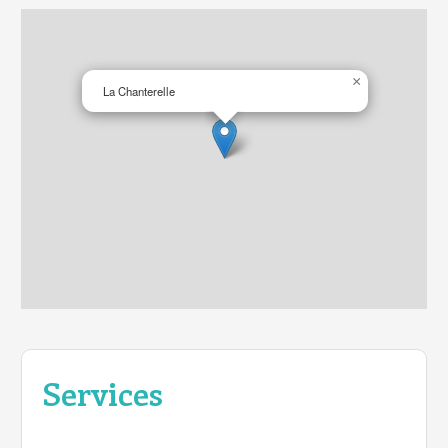
×
La Chanterelle
Services