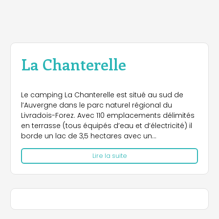
La Chanterelle
Le camping La Chanterelle est situé au sud de
l’Auvergne dans le parc naturel régional du
Livradois-Forez. Avec 110 emplacements délimités
en terrasse (tous équipés d’eau et d’électricité) il
borde un lac de 3,5 hectares avec un
environnement de sous bois composé de sapins,
Lire la suite
douglas et épicéas. 20 chalets, 4 mobil-homes, 10
bungalows tente viennent compléter ces
équipements. Plage avec baignade surveillée en
été.