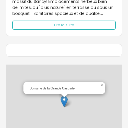
massif du Sancy! Emplacements herbeux bien
délimités, ou "plus nature" en terrasse ou sous un
bosquet... Sanitaires spacieux et de qualité,
accessibles en permanence, douches chaudes;
Lire la suite
salle de bain bébé, sanitaire personne
handicapée. Sur place, pain, viennoiseries,
dépannage alimentation, gaz. Aire de jeux, spa,wifi
Chemins de randonnée et Grande Cascade à
proximité. Camping qualité, Guide du Routard.
×
Domaine de la Grande Cascade