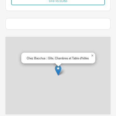
Lire la suite
siècle offre une vue panoramique sur le
majestueux Mont Ventoux, garantissant un séjour
inoubliable dans un cadre historique et charmant.
Hospitalité et tradition : Marie-Christine vous
accueillera chaleureusement dans sa belle
maison, où vous pourrez déguster une délicieuse
table d'hôtes préparée avec des ingrédients frais
et locaux. Vous aurez également la possibilité de
participer à des ateliers culinaires exclusifs, où
vous apprendrez les secrets de la cuisine
×
Chez Bacchus : Gîte, Chambres et Table d'hôtes
française dans une atmosphère conviviale.