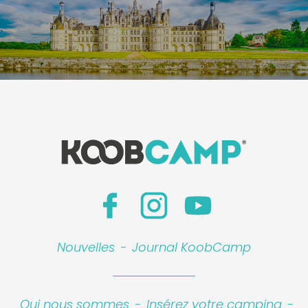
Nouvelles
-
Journal KoobCamp
Qui nous sommes
-
Insérez votre camping
-