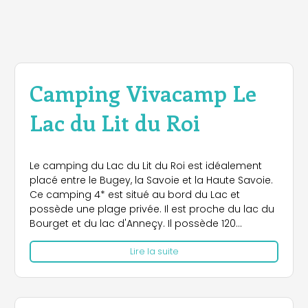
Camping Vivacamp Le
Lac du Lit du Roi
Le camping du Lac du Lit du Roi est idéalement
placé entre le Bugey, la Savoie et la Haute Savoie.
Ce camping 4* est situé au bord du Lac et
possède une plage privée. Il est proche du lac du
Bourget et du lac d'Anneçy. Il possède 120
emplacements ombragés et des locatifs :
Lire la suite
chalets, mobil-homes, cottages. Vous pourrez
profiter de la piscine extérieure de 150m2, du
terrain de tennis, des canoës et des vélos en
location ainsi que du restaurant et des soirées