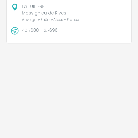
La TUILLERE
Massignieu de Rives
Auvergne-Rhône-Alpes - France
45.7688 - 5.7696