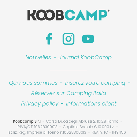
Nouvelles
-
Journal KoobCamp
Qui nous sommes
-
Insérez votre camping
-
Réservez sur Camping Italia
Privacy policy
-
Informations client
Koobcamp S.r.l
Corso Duca degli Abruzzi 2, 10128 Torino
P.IVA/C.F. 10628300013
Capitale Sociale € 10.000 i.v.
Iscriz. Reg. Imprese di Torino n.10628300013
REA n. TO - 1149456